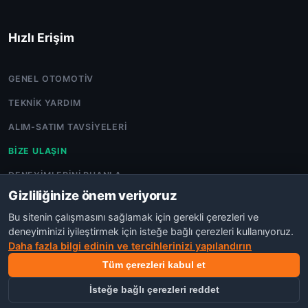
Hızlı Erişim
GENEL OTOMOTIV
TEKNIK YARDIM
ALIM-SATIM TAVSIYELERI
BIZE ULAŞIN
DENEYIMLERINI PUANLA
Gizliliğinize önem veriyoruz
Bu sitenin çalışmasını sağlamak için gerekli çerezleri ve
deneyiminizi iyileştirmek için isteğe bağlı çerezleri kullanıyoruz.
Daha fazla bilgi edinin ve tercihlerinizi yapılandırın
©COPYRIGHT 2026 OTO TARTIŞMA.POWERED BY
NEXORA
AJANS
Tüm çerezleri kabul et
GIZLILIK
KVKK
TOPLULUK İLKELERI
KULLANIM ŞARTLARI
İsteğe bağlı çerezleri reddet