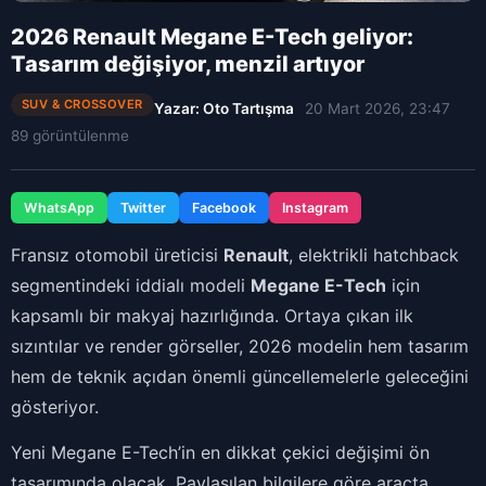
2026 Renault Megane E-Tech geliyor:
Tasarım değişiyor, menzil artıyor
SUV & CROSSOVER
Yazar: Oto Tartışma
20 Mart 2026, 23:47
89 görüntülenme
WhatsApp
Twitter
Facebook
Instagram
Fransız otomobil üreticisi
Renault
, elektrikli hatchback
segmentindeki iddialı modeli
Megane E-Tech
için
kapsamlı bir makyaj hazırlığında. Ortaya çıkan ilk
sızıntılar ve render görseller, 2026 modelin hem tasarım
hem de teknik açıdan önemli güncellemelerle geleceğini
gösteriyor.
Yeni Megane E-Tech’in en dikkat çekici değişimi ön
tasarımında olacak. Paylaşılan bilgilere göre araçta