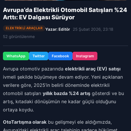
Avrupa’da Elektrikli Otomobil Satışları %24
Arttı: EV Dalgası Sürüyor
ELEKTRIKLI ARAÇLAR
Yazar: Editör
25 Şubat 2026, 23:18
52 görüntülenme
WhatsApp
Twitter
Facebook
Instagram
Avrupa otomotiv pazarında
elektrikli araç (EV) satışı
ivmeli şekilde büyümeye devam ediyor. Yeni açıklanan
verilere göre, 2025’in belirli döneminde elektrikli
otomobil satışları
yıllık bazda %24 artış
gösterdi ve bu
artış, kıtadaki dönüşümün ne kadar güçlü olduğunu
ortaya koydu.
OtoTartışma olarak
bu gelişmeyi ele aldığımızda,
Avrupa’daki elektrikli araç talebinin sadece hükümet