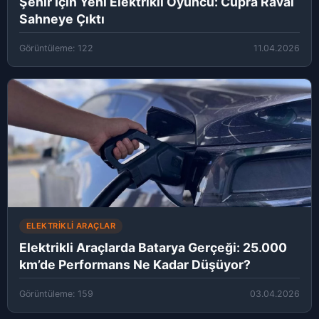
Şehir İçin Yeni Elektrikli Oyuncu: Cupra Raval
Sahneye Çıktı
Görüntüleme: 122
11.04.2026
ELEKTRIKLI ARAÇLAR
Elektrikli Araçlarda Batarya Gerçeği: 25.000
km’de Performans Ne Kadar Düşüyor?
Görüntüleme: 159
03.04.2026