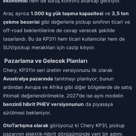
ekonomisi
hem de sürüş konforu avantajı getiriyor.
Araç ayrıca
1.000 kg yük taşıma kapasitesi
ve
3,5 ton
çekme becerisi
gibi değerlerle pickup sınıfının ticari ve
off-road beklentilerine de cevap verecek şekilde
tasarlandı. Bu da KP31’i hem ticari kullanıcılar hem de
SUV/pickup meraklıları için cazip kılıyor.
Pazarlama ve Gelecek Planları
Chery, KP31’in seri üretim versiyonunu ilk olarak
Avustralya pazarında
tanıtmayı planlıyor; bunun
ardından Avrupa ve Afrika gibi diğer bölgelerde de satış
ihtimali değerlendirilmekte. 2027’de ise aynı modelin
benzinli hibrit PHEV versiyonunun
da piyasaya
sürülmesi bekleniyor.
OtoTartışma olarak
görüyoruz ki Chery KP31, pickup
pazarının elektrik-hibrit dönüşümünde yeni bir adımı