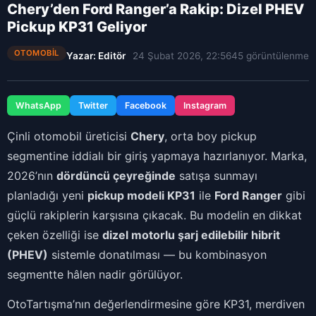
Chery’den Ford Ranger’a Rakip: Dizel PHEV
Pickup KP31 Geliyor
OTOMOBIL
Yazar: Editör
24 Şubat 2026, 22:56
45 görüntülenme
WhatsApp
Twitter
Facebook
Instagram
Çinli otomobil üreticisi
Chery
, orta boy pickup
segmentine iddialı bir giriş yapmaya hazırlanıyor. Marka,
2026’nın
dördüncü çeyreğinde
satışa sunmayı
planladığı yeni
pickup modeli KP31
ile
Ford Ranger
gibi
güçlü rakiplerin karşısına çıkacak. Bu modelin en dikkat
çeken özelliği ise
dizel motorlu şarj edilebilir hibrit
(PHEV)
sistemle donatılması — bu kombinasyon
segmentte hâlen nadir görülüyor.
OtoTartışma’nın değerlendirmesine göre KP31, merdiven