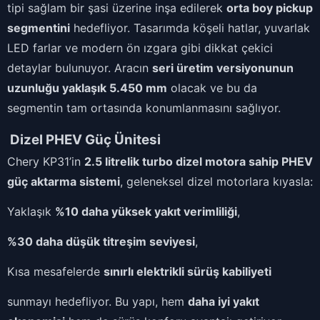
tipi sağlam bir şasi üzerine inşa edilerek
orta boy pickup
segmentini
hedefliyor. Tasarımda köşeli hatlar, yuvarlak
LED farlar ve modern ön ızgara gibi dikkat çekici
detaylar bulunuyor. Aracın
seri üretim versiyonunun
uzunluğu yaklaşık 5.450 mm
olacak ve bu da
segmentin tam ortasında konumlanmasını sağlıyor.
Dizel PHEV Güç Ünitesi
Chery KP31’in
2.5 litrelik turbo dizel motora sahip PHEV
güç aktarma sistemi
, geleneksel dizel motorlara kıyasla:
Yaklaşık
%10 daha yüksek yakıt verimliliği
,
%30 daha düşük titreşim seviyesi
,
Kısa mesafelerde
sınırlı elektrikli sürüş kabiliyeti
sunmayı hedefliyor. Bu yapı, hem
daha iyi yakıt