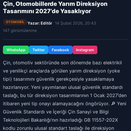
Çin, Otomobillerde Yarım Direksiyon
Tasarımını 2027’de Yasaklıyor
OTOMOBIL
Yazar: Editör
14 Şubat 2026, 20:43
147 görüntülenme
WhatsApp
Twitter
Facebook
Instagram
Çin, otomotiv sektöründe son dönemde bazı elektrikli
ve yenilikçi araçlarda görülen yarım direksiyon (yoke
tipi) tasarımını güvenlik gerekçesiyle yasaklamaya
hazırlanıyor. Yeni yayımlanan ulusal güvenlik standardı
taslağı, bu tür direksiyon tasarımlarının 1 Ocak 2027’den
itibaren yeni tip onayı alamayacağını öngörüyor. 🔎 Yeni
Güvenlik Standardı ve İçeriği Çin Sanayi ve Bilgi
Teknolojileri Bakanlığı’nın hazırladığı GB 11557-202X
kodlu zorunlu ulusal standart taslağı ile direksiyon