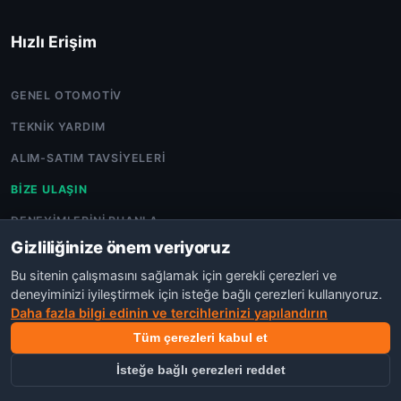
Hızlı Erişim
GENEL OTOMOTIV
TEKNIK YARDIM
ALIM-SATIM TAVSIYELERI
BIZE ULAŞIN
DENEYIMLERINI PUANLA
Gizliliğinize önem veriyoruz
Bu sitenin çalışmasını sağlamak için gerekli çerezleri ve
deneyiminizi iyileştirmek için isteğe bağlı çerezleri kullanıyoruz.
Daha fazla bilgi edinin ve tercihlerinizi yapılandırın
©COPYRIGHT 2026 OTO TARTIŞMA.POWERED BY
NEXORA
AJANS
Tüm çerezleri kabul et
GIZLILIK
KVKK
TOPLULUK İLKELERI
KULLANIM ŞARTLARI
İsteğe bağlı çerezleri reddet