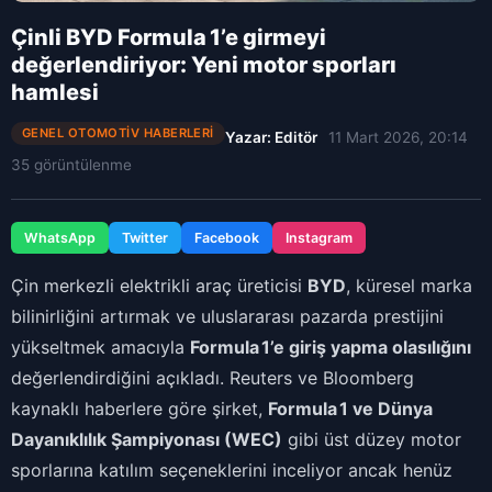
Çinli BYD Formula 1’e girmeyi
değerlendiriyor: Yeni motor sporları
hamlesi
GENEL OTOMOTIV HABERLERI
Yazar: Editör
11 Mart 2026, 20:14
35 görüntülenme
WhatsApp
Twitter
Facebook
Instagram
Çin merkezli elektrikli araç üreticisi
BYD
, küresel marka
bilinirliğini artırmak ve uluslararası pazarda prestijini
yükseltmek amacıyla
Formula 1’e giriş yapma olasılığını
değerlendirdiğini açıkladı. Reuters ve Bloomberg
kaynaklı haberlere göre şirket,
Formula 1 ve Dünya
Dayanıklılık Şampiyonası (WEC)
gibi üst düzey motor
sporlarına katılım seçeneklerini inceliyor ancak henüz