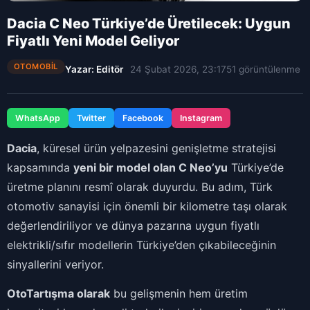
Dacia C Neo Türkiye’de Üretilecek: Uygun
Fiyatlı Yeni Model Geliyor
OTOMOBIL
Yazar: Editör
24 Şubat 2026, 23:17
51 görüntülenme
WhatsApp
Twitter
Facebook
Instagram
Dacia
, küresel ürün yelpazesini genişletme stratejisi
kapsamında
yeni bir model olan C Neo’yu
Türkiye’de
üretme planını resmî olarak duyurdu. Bu adım, Türk
otomotiv sanayisi için önemli bir kilometre taşı olarak
değerlendiriliyor ve dünya pazarına uygun fiyatlı
elektrikli/sıfır modellerin Türkiye’den çıkabileceğinin
sinyallerini veriyor.
OtoTartışma olarak
bu gelişmenin hem üretim