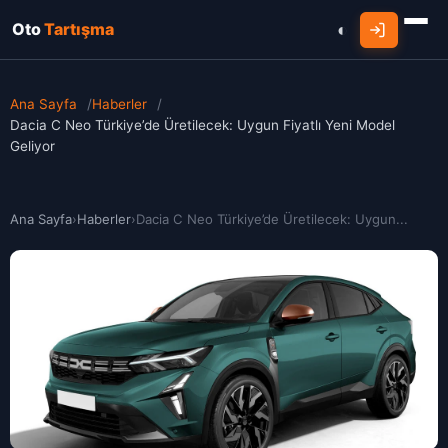
Oto
Tartışma
Ana Sayfa
/
Haberler
/
Dacia C Neo Türkiye’de Üretilecek: Uygun Fiyatlı Yeni Model
Geliyor
Ana Sayfa
›
Haberler
›
Dacia C Neo Türkiye’de Üretilecek: Uygun...