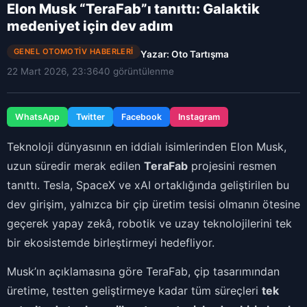
Elon Musk “TeraFab”ı tanıttı: Galaktik
medeniyet için dev adım
GENEL OTOMOTIV HABERLERI
Yazar: Oto Tartışma
22 Mart 2026, 23:36
40 görüntülenme
WhatsApp
Twitter
Facebook
Instagram
Teknoloji dünyasının en iddialı isimlerinden Elon Musk,
uzun süredir merak edilen
TeraFab
projesini resmen
tanıttı. Tesla, SpaceX ve xAI ortaklığında geliştirilen bu
dev girişim, yalnızca bir çip üretim tesisi olmanın ötesine
geçerek yapay zekâ, robotik ve uzay teknolojilerini tek
bir ekosistemde birleştirmeyi hedefliyor.
Musk’ın açıklamasına göre TeraFab, çip tasarımından
üretime, testten geliştirmeye kadar tüm süreçleri
tek