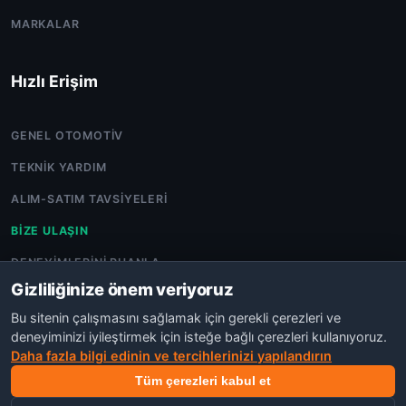
MARKALAR
Hızlı Erişim
GENEL OTOMOTIV
TEKNIK YARDIM
ALIM-SATIM TAVSIYELERI
BIZE ULAŞIN
DENEYIMLERINI PUANLA
Gizliliğinize önem veriyoruz
Bu sitenin çalışmasını sağlamak için gerekli çerezleri ve
deneyiminizi iyileştirmek için isteğe bağlı çerezleri kullanıyoruz.
Daha fazla bilgi edinin ve tercihlerinizi yapılandırın
©COPYRIGHT 2026 OTO TARTIŞMA.POWERED BY
NEXORA
AJANS
Tüm çerezleri kabul et
GIZLILIK
KVKK
TOPLULUK İLKELERI
KULLANIM ŞARTLARI