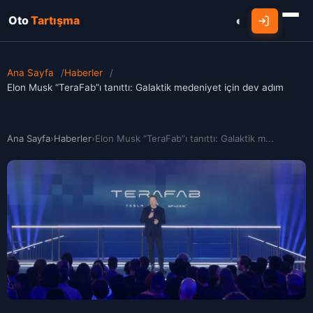
Oto
Tartışma
Ana Sayfa
/
Haberler
/
Elon Musk “TeraFab”ı tanıttı: Galaktik medeniyet için dev adım
Ana Sayfa
›
Haberler
›
Elon Musk “TeraFab”ı tanıttı: Galaktik m...