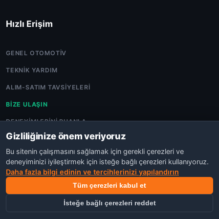
Hızlı Erişim
GENEL OTOMOTIV
TEKNIK YARDIM
ALIM-SATIM TAVSIYELERI
BIZE ULAŞIN
DENEYIMLERINI PUANLA
Gizliliğinize önem veriyoruz
Bu sitenin çalışmasını sağlamak için gerekli çerezleri ve
deneyiminizi iyileştirmek için isteğe bağlı çerezleri kullanıyoruz.
Daha fazla bilgi edinin ve tercihlerinizi yapılandırın
©COPYRIGHT 2026 OTO TARTIŞMA.POWERED BY
NEXORA
AJANS
Tüm çerezleri kabul et
GIZLILIK
KVKK
TOPLULUK İLKELERI
KULLANIM ŞARTLARI
İsteğe bağlı çerezleri reddet