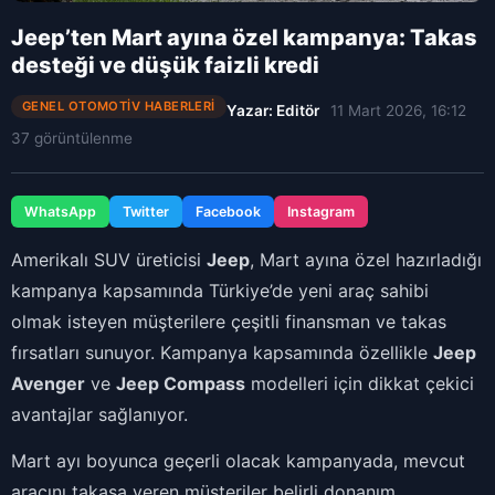
Jeep’ten Mart ayına özel kampanya: Takas
desteği ve düşük faizli kredi
GENEL OTOMOTIV HABERLERI
Yazar: Editör
11 Mart 2026, 16:12
37 görüntülenme
WhatsApp
Twitter
Facebook
Instagram
Amerikalı SUV üreticisi
Jeep
, Mart ayına özel hazırladığı
kampanya kapsamında Türkiye’de yeni araç sahibi
olmak isteyen müşterilere çeşitli finansman ve takas
fırsatları sunuyor. Kampanya kapsamında özellikle
Jeep
Avenger
ve
Jeep Compass
modelleri için dikkat çekici
avantajlar sağlanıyor.
Mart ayı boyunca geçerli olacak kampanyada, mevcut
aracını takasa veren müşteriler belirli donanım