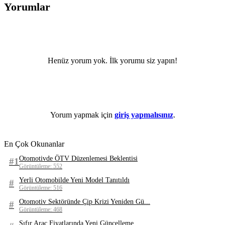
Yorumlar
Henüz yorum yok. İlk yorumu siz yapın!
Yorum yapmak için
giriş yapmalısınız
.
En Çok Okunanlar
Otomotivde ÖTV Düzenlemesi Beklentisi
#1
Görüntüleme: 552
Yerli Otomobilde Yeni Model Tanıtıldı
#
Görüntüleme: 516
Otomotiv Sektöründe Çip Krizi Yeniden Gü...
#
Görüntüleme: 468
Sıfır Araç Fiyatlarında Yeni Güncelleme