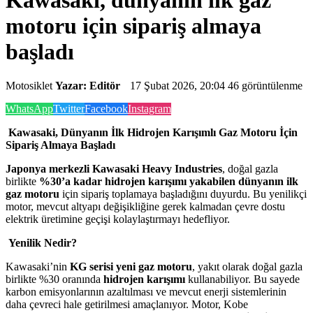
motoru için sipariş almaya
başladı
Motosiklet
Yazar: Editör
17 Şubat 2026, 20:04
46 görüntülenme
WhatsApp
Twitter
Facebook
Instagram
Kawasaki, Dünyanın İlk Hidrojen Karışımlı Gaz Motoru İçin
Sipariş Almaya Başladı
Japonya merkezli Kawasaki Heavy Industries
, doğal gazla
birlikte
%30’a kadar hidrojen karışımı yakabilen dünyanın ilk
gaz motoru
için sipariş toplamaya başladığını duyurdu. Bu yenilikçi
motor, mevcut altyapı değişikliğine gerek kalmadan çevre dostu
elektrik üretimine geçişi kolaylaştırmayı hedefliyor.
Yenilik Nedir?
Kawasaki’nin
KG serisi yeni gaz motoru
, yakıt olarak doğal gazla
birlikte %30 oranında
hidrojen karışımı
kullanabiliyor. Bu sayede
karbon emisyonlarının azaltılması ve mevcut enerji sistemlerinin
daha çevreci hale getirilmesi amaçlanıyor. Motor, Kobe