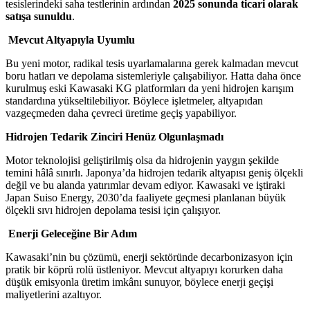
tesislerindeki saha testlerinin ardından
2025 sonunda ticari olarak
satışa sunuldu
.
Mevcut Altyapıyla Uyumlu
Bu yeni motor, radikal tesis uyarlamalarına gerek kalmadan mevcut
boru hatları ve depolama sistemleriyle çalışabiliyor. Hatta daha önce
kurulmuş eski Kawasaki KG platformları da yeni hidrojen karışım
standardına yükseltilebiliyor. Böylece işletmeler, altyapıdan
vazgeçmeden daha çevreci üretime geçiş yapabiliyor.
Hidrojen Tedarik Zinciri Henüz Olgunlaşmadı
Motor teknolojisi geliştirilmiş olsa da hidrojenin yaygın şekilde
temini hâlâ sınırlı. Japonya’da hidrojen tedarik altyapısı geniş ölçekli
değil ve bu alanda yatırımlar devam ediyor. Kawasaki ve iştiraki
Japan Suiso Energy, 2030’da faaliyete geçmesi planlanan büyük
ölçekli sıvı hidrojen depolama tesisi için çalışıyor.
Enerji Geleceğine Bir Adım
Kawasaki’nin bu çözümü, enerji sektöründe decarbonizasyon için
pratik bir köprü rolü üstleniyor. Mevcut altyapıyı korurken daha
düşük emisyonla üretim imkânı sunuyor, böylece enerji geçişi
maliyetlerini azaltıyor.