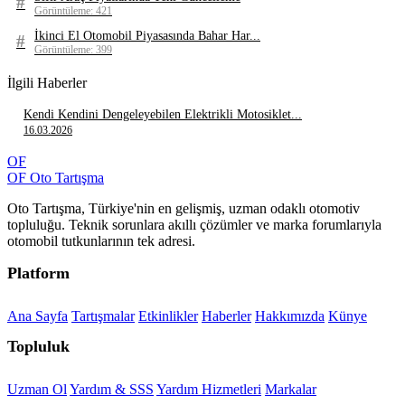
#
Görüntüleme: 421
İkinci El Otomobil Piyasasında Bahar Har...
#
Görüntüleme: 399
İlgili Haberler
Kendi Kendini Dengeleyebilen Elektrikli Motosiklet...
16.03.2026
OF
OF
Oto
Tartışma
Oto Tartışma, Türkiye'nin en gelişmiş, uzman odaklı otomotiv
topluluğu. Teknik sorunlara akıllı çözümler ve marka forumlarıyla
otomobil tutkunlarının tek adresi.
Platform
Ana Sayfa
Tartışmalar
Etkinlikler
Haberler
Hakkımızda
Künye
Topluluk
Uzman Ol
Yardım & SSS
Yardım Hizmetleri
Markalar