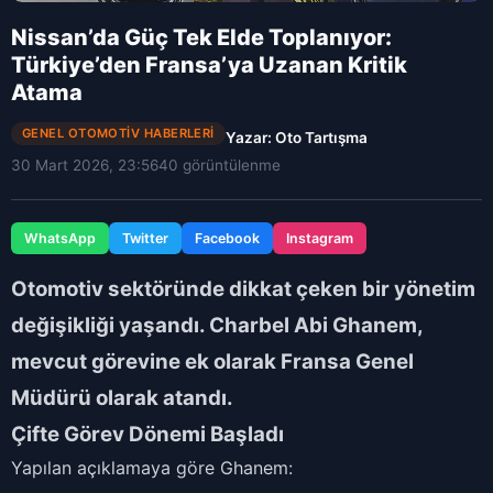
Nissan’da Güç Tek Elde Toplanıyor:
Türkiye’den Fransa’ya Uzanan Kritik
Atama
GENEL OTOMOTIV HABERLERI
Yazar: Oto Tartışma
30 Mart 2026, 23:56
40 görüntülenme
WhatsApp
Twitter
Facebook
Instagram
Otomotiv sektöründe dikkat çeken bir yönetim
değişikliği yaşandı.
Charbel Abi Ghanem
,
mevcut görevine ek olarak
Fransa Genel
Müdürü
olarak atandı.
Çifte Görev Dönemi Başladı
Yapılan açıklamaya göre Ghanem: