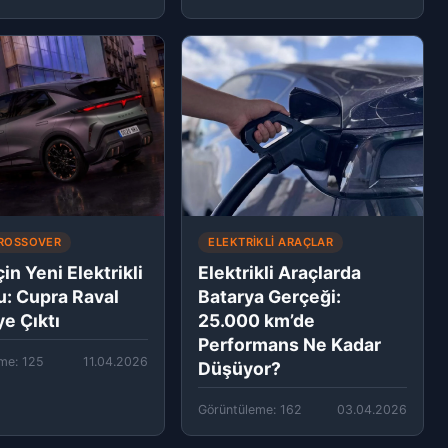
CROSSOVER
ELEKTRIKLI ARAÇLAR
çin Yeni Elektrikli
Elektrikli Araçlarda
: Cupra Raval
Batarya Gerçeği:
e Çıktı
25.000 km’de
Performans Ne Kadar
me: 125
11.04.2026
Düşüyor?
Görüntüleme: 162
03.04.2026