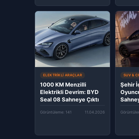
ELEKTRIKLI ARAÇLAR
SUV & 
1000 KM Menzilli
Şehir İ
Elektrikli Devrim: BYD
Oyuncu
Seal 08 Sahneye Çıktı
Sahney
Görüntüleme: 141
11.04.2026
Görüntüle