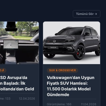
Tümünü Gör →
OJI
SUV & CROSSOVER
FSD Avrupa’da
Volkswagen’dan Uygun
 Başladı: İlk
Fiyatlı SUV Hamlesi:
ollanda’dan Geld
11.500 Dolarlık Model
Gündemde
me: 133
12.04.2026
Görüntüleme: 166
11.04.2026