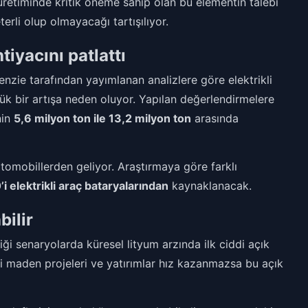
 üretiminde kritik öneme sahip olan bu elementin talebi
erli olup olmayacağı tartışılıyor.
htiyacını patlattı
nzie tarafından yayımlanan analizlere göre elektrikli
ük bir artışa neden oluyor. Yapılan değerlendirmelere
nin
5,6 milyon ton ile 13,2 milyon ton
arasında
otomobillerden geliyor. Araştırmaya göre farklı
i elektrikli araç bataryalarından
kaynaklanacak.
bilir
ği senaryolarda küresel lityum arzında ilk ciddi açık
ni maden projeleri ve yatırımlar hız kazanmazsa bu açık