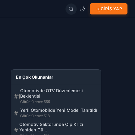
🌙
GIRIŞ YAP
Site içinde ara
En Çok Okunanlar
Otomotivde ÖTV Düzenlemesi
#1
Beklentisi
Görüntüleme: 555
Yerli Otomobilde Yeni Model Tanıtıldı
#
Görüntüleme: 518
Otomotiv Sektöründe Çip Krizi
#
Yeniden Gü...