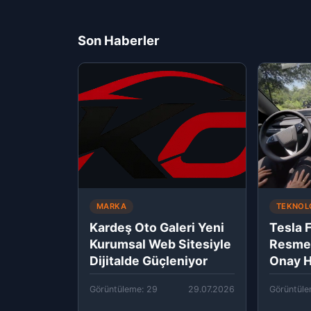
Son Haberler
MARKA
TEKNOL
Kardeş Oto Galeri Yeni
Tesla 
Kurumsal Web Sitesiyle
Resmen
Dijitalde Güçleniyor
Onay H
Görüntüleme: 29
29.07.2026
Görüntüle