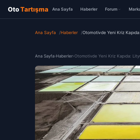
Oto
Tartışma
Ana Sayfa
Haberler
Forum
Marka
Ana Sayfa
/
Haberler
/
Otomotivde Yeni Kriz Kapıda: 
Ana Sayfa
›
Haberler
›
Otomotivde Yeni Kriz Kapıda: Lity