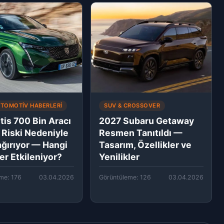
OTOMOTIV HABERLERI
SUV & CROSSOVER
tis 700 Bin Aracı
2027 Subaru Getaway
 Riski Nedeniyle
Resmen Tanıtıldı —
ağırıyor — Hangi
Tasarım, Özellikler ve
er Etkileniyor?
Yenilikler
me: 176
03.04.2026
Görüntüleme: 126
03.04.2026