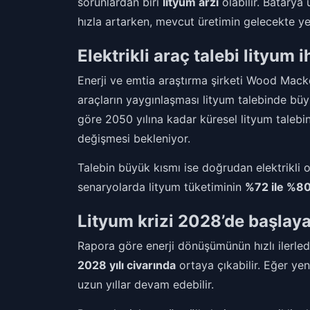
sorunlardan biri
lityum arzı
olabilir. Batarya
hızla artarken, mevcut üretimin gelecekte yet
Elektrikli araç talebi lityum i
Enerji ve emtia araştırma şirketi Wood Macke
araçların yaygınlaşması lityum talebinde büy
göre 2050 yılına kadar küresel lityum talebi
değişmesi bekleniyor.
Talebin büyük kısmı ise doğrudan elektrikli 
senaryolarda lityum tüketiminin
%72 ile %80’
Lityum krizi 2028’de başlaya
Rapora göre enerji dönüşümünün hızlı ilerledi
2028 yılı civarında
ortaya çıkabilir. Eğer ye
uzun yıllar devam edebilir.