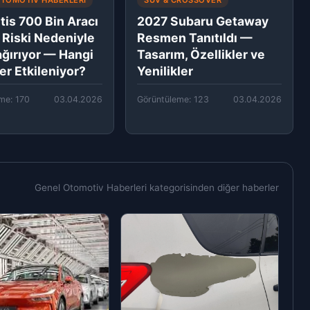
OTOMOTIV HABERLERI
SUV & CROSSOVER
tis 700 Bin Aracı
2027 Subaru Getaway
 Riski Nedeniyle
Resmen Tanıtıldı —
ağırıyor — Hangi
Tasarım, Özellikler ve
er Etkileniyor?
Yenilikler
me: 170
03.04.2026
Görüntüleme: 123
03.04.2026
Genel Otomotiv Haberleri kategorisinden diğer haberler