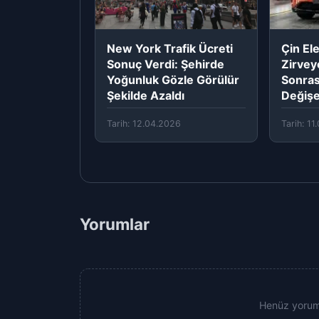
New York Trafik Ücreti
Çin Ele
Sonuç Verdi: Şehirde
Zirvey
Yoğunluk Gözle Görülür
Sonra
Şekilde Azaldı
Değiş
Tarih: 12.04.2026
Tarih: 1
Yorumlar
Henüz yorum 