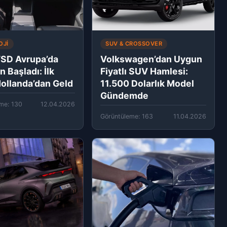
OJI
SUV & CROSSOVER
FSD Avrupa’da
Volkswagen’dan Uygun
 Başladı: İlk
Fiyatlı SUV Hamlesi:
ollanda’dan Geld
11.500 Dolarlık Model
Gündemde
me: 130
12.04.2026
Görüntüleme: 163
11.04.2026