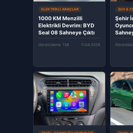
ELEKTRIKLI ARAÇLAR
SUV & 
1000 KM Menzilli
Şehir İ
Elektrikli Devrim: BYD
Oyuncu
Seal 08 Sahneye Çıktı
Sahney
Görüntüleme: 138
11.04.2026
Görüntüle