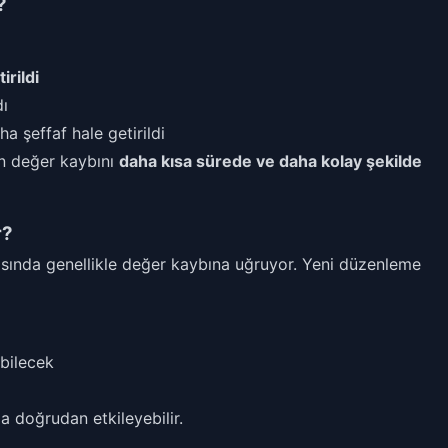
?
tirildi
dı
a şeffaf hale getirildi
an değer kaybını
daha kısa sürede ve daha kolay şekilde
r?
asasında genellikle değer kaybına uğruyor. Yeni düzenleme
abilecek
da doğrudan etkileyebilir.