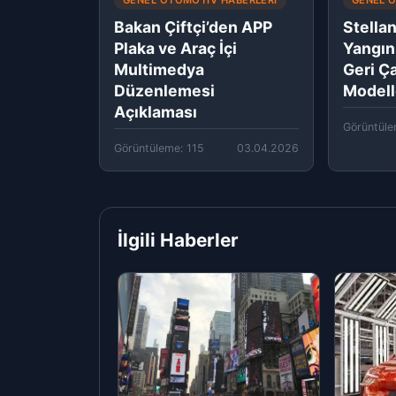
GENEL OTOMOTIV HABERLERI
GENEL 
Bakan Çiftçi’den APP
Stellan
Plaka ve Araç İçi
Yangın
Multimedya
Geri Ç
Düzenlemesi
Modell
Açıklaması
Görüntüle
Görüntüleme: 115
03.04.2026
İlgili Haberler