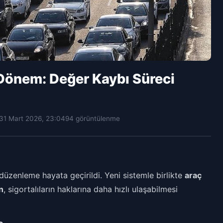
 Dönem: Değer Kaybı Süreci
31 Mart 2026, 23:04
94 görüntülenme
r düzenleme hayata geçirildi. Yeni sistemle birlikte
araç
n
, sigortalıların haklarına daha hızlı ulaşabilmesi