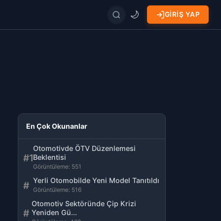
🌙
GIRIŞ YAP
Site içinde ara
En Çok Okunanlar
Otomotivde ÖTV Düzenlemesi
#1
Beklentisi
Görüntüleme: 551
Yerli Otomobilde Yeni Model Tanıtıldı
#
Görüntüleme: 516
Otomotiv Sektöründe Çip Krizi
#
Yeniden Gü...