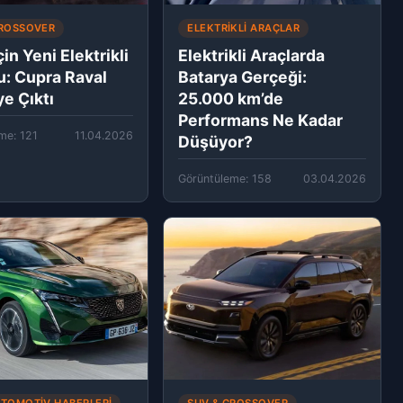
CROSSOVER
ELEKTRIKLI ARAÇLAR
çin Yeni Elektrikli
Elektrikli Araçlarda
: Cupra Raval
Batarya Gerçeği:
e Çıktı
25.000 km’de
Performans Ne Kadar
me: 121
11.04.2026
Düşüyor?
Görüntüleme: 158
03.04.2026