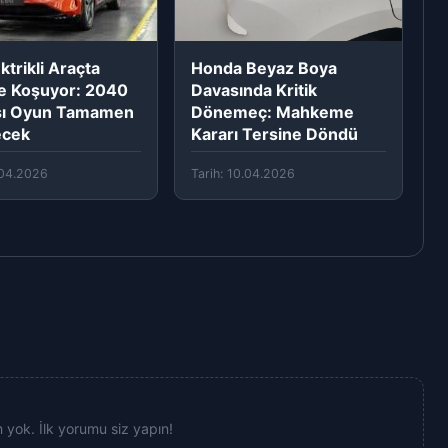
ktrikli Araçta
Honda Beyaz Boya
e Koşuyor: 2040
Davasında Kritik
sı Oyun Tamamen
Dönemeç: Mahkeme
ecek
Kararı Tersine Döndü
1.04.2026
Tarih: 10.04.2026
yok. İlk yorumu siz yapın!