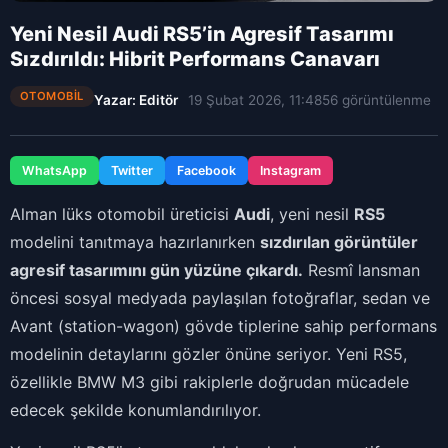
Yeni Nesil Audi RS5’in Agresif Tasarımı
Sızdırıldı: Hibrit Performans Canavarı
OTOMOBIL
Yazar: Editör
19 Şubat 2026, 11:48
56 görüntülenme
WhatsApp
Twitter
Facebook
Instagram
Alman lüks otomobil üreticisi
Audi
, yeni nesil
RS5
modelini tanıtmaya hazırlanırken
sızdırılan görüntüler
agresif tasarımını gün yüzüne çıkardı.
Resmî lansman
öncesi sosyal medyada paylaşılan fotoğraflar, sedan ve
Avant (station-wagon) gövde tiplerine sahip performans
modelinin detaylarını gözler önüne seriyor. Yeni RS5,
özellikle BMW M3 gibi rakiplerle doğrudan mücadele
edecek şekilde konumlandırılıyor.