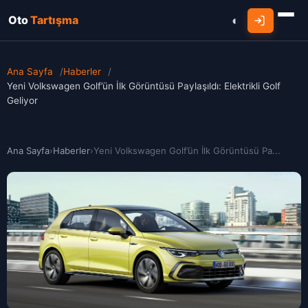
Oto
Tartışma
Ana Sayfa
/
Haberler
/
Yeni Volkswagen Golf’ün İlk Görüntüsü Paylaşıldı: Elektrikli Golf
Geliyor
Ana Sayfa
›
Haberler
›
Yeni Volkswagen Golf’ün İlk Görüntüsü Pa...