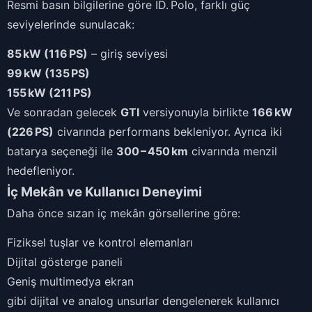
Resmi basın bilgilerine göre ID. Polo, farklı güç
seviyelerinde sunulacak:
85 kW (116 PS)
– giriş seviyesi
99 kW (135 PS)
155 kW (211 PS)
Ve sonradan gelecek
GTI
versiyonuyla birlikte
166 kW
(226 PS)
civarında performans bekleniyor. Ayrıca iki
batarya seçeneği ile
300 – 450 km
civarında menzil
hedefleniyor.
İç Mekân ve Kullanıcı Deneyimi
Daha önce sızan iç mekân görsellerine göre:
Fiziksel tuşlar ve kontrol elemanları
Dijital gösterge paneli
Geniş multimedya ekran
gibi dijital ve analog unsurlar dengelenerek kullanıcı