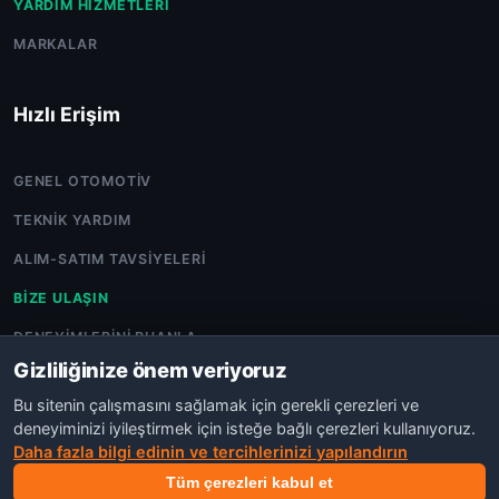
YARDIM HIZMETLERI
MARKALAR
Hızlı Erişim
GENEL OTOMOTIV
TEKNIK YARDIM
ALIM-SATIM TAVSIYELERI
BIZE ULAŞIN
DENEYIMLERINI PUANLA
Gizliliğinize önem veriyoruz
Bu sitenin çalışmasını sağlamak için gerekli çerezleri ve
deneyiminizi iyileştirmek için isteğe bağlı çerezleri kullanıyoruz.
Daha fazla bilgi edinin ve tercihlerinizi yapılandırın
©COPYRIGHT 2026 OTO TARTIŞMA.POWERED BY
NEXORA
AJANS
Tüm çerezleri kabul et
GIZLILIK
KVKK
TOPLULUK İLKELERI
KULLANIM ŞARTLARI